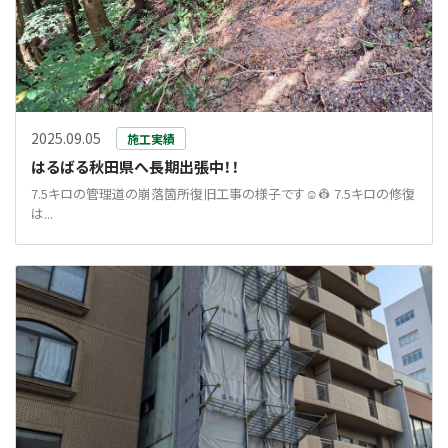
2025.09.05
施工実績
はるばる秋田県へ長期出張中！！
7.5キロの管理道の崩落箇所復旧工事の様子です☺👷 7.5キロの修復
は...