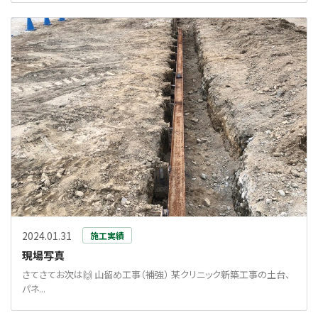
2024.01.31
施工実績
現場写真
さてさてお次は🙌 山留め工事（補強） 某クリニック新築工事の土台、
パネ...